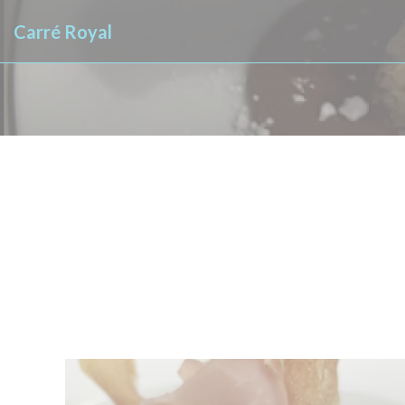
Πίνακας διαχείρισης "Μπισκότων" (Cookies)
Carré Royal