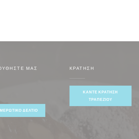
ΟΥΘΉΣΤΕ ΜΑΣ
ΚΡΆΤΗΣΗ
))
ΚΆΝΤΕ ΚΡΆΤΗΣΗ
ook ((ανοίγει σε νέο παράθυρο))
ΤΡΑΠΕΖΙΟΎ
ΜΕΡΩΤΙΚΌ ΔΕΛΤΊΟ