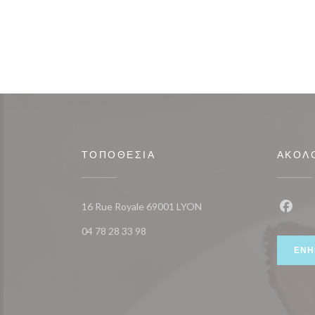
ΤΟΠΟΘΕΣΊΑ
ΑΚΟΛ
((ανοίγει σε νέο παράθυρο
16 Rue Royale 69001 LYON
Faceb
04 78 28 33 98
ΕΝΗ