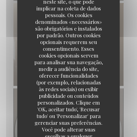
neste site, o que pode
implicar na coleta de dados
pessoais. Os cookies
denominados «necessários»
são obrigatórios e instalados
por padrão. Outros cookies
opcionais requerem seu
consentimento. Esses
cookies opcionais servem
para analisar sua navegação,
medir a audiência do site,
oferecer funcionalidades
(por exemplo, relacionadas
às redes sociais) ou exibir
publicidade ou conteúdos
personalizados. Clique em
Carré Royal
'OK, aceitar tudo', 'Recusar
tudo' ou 'Personalizar' para
gerenciar suas preferências.
Você pode alterar suas
escolhas a qualquer