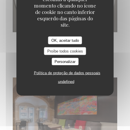
momento clicando no ícone
de cookie no canto inferior
esquerdo das páginas do
site.
OK, aceitar tudo
Proíbe todos cookies
photos du restaurant
Personalizar
Política de proteção de dados pessoais
undefined